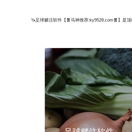
🦄足球赌注软件【🧧马神推荐:ky9528.com
足球赌注软件