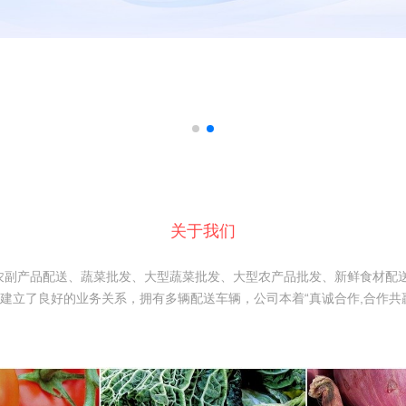
关于我们
农副产品配送、蔬菜批发、大型蔬菜批发、大型农产品批发、新鲜食材配送
建立了良好的业务关系，拥有多辆配送车辆，公司本着“真诚合作,合作共