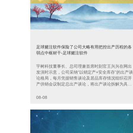
足球赌注软件保险了公司大略有用把控出产历程的各
弱点中枢材干-足球赌注软件
宇树科技董事长、总司理兼首席时刻官王兴兴在网出
发演时示意，公司采纳“以销定产+安全库存”的出产谈
论格局，每月凭据销售谈论及居品库存情况组织召开
产供销会议制定总出产谈论，将出产谈论拆解为具体
的出产任务并下发至各出产部门，出产部门凭据出产
任务组织安排出产。公司选定整机与中枢部组件自主
08-08
安装、零部件及部单干序外采加工相网络的出产组织
格局，即机器东说念主整机及中枢部组件在公司里面
完成出产、安装，非中枢零部件及部单干序采纳定制
化采购和外协加工格局。其中，公司对大部分机械零
部件选定定制化采购格局，对各批次定