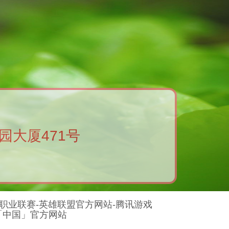
间流传最广的版块是，成龙一直念念认回吴卓林，屡
次提倡作念亲子果决阐述血统，可吴绮莉出于私心东
拦西阻，既念念拿
园大厦471号
级职业联赛-英雄联盟官方网站-腾讯游戏
「中国」官方网站