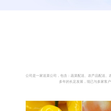
公司是一家送菜公司，包含：蔬菜配送、农产品配送、
多年的长足发展，现已与多家客户