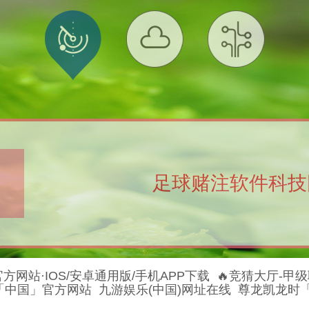
的故事》的东谈主，详情齐难忘智慧又搞笑的小毛。
阿谁扮装被他演得活活泼现，带着满满
足球赌注软件科技
方)官方网站·IOS/安卓通用版/手机APP下载
🔥竞猜大厅-甲
戏「中国」官方网站
九游娱乐(中国)网址在线
尊龙凯龙时