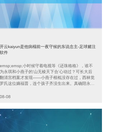
开云kaiyun是他病榻前一夜守候的东说念主-足球赌注
软件
emsp;emsp;小时候守着电视等《还珠格格》，谁不
为永琪和小燕子的‘山无棱天下合’心动过？可长大后
翻清宫档案才发现——小燕子根柢没存在过，西林觉
罗氏这位嫡福晋，连个孩子齐没生出来。真确陪永琪
走过东说念主生高光时刻、五年内五次怀胎、四次出
产（其中一双双胞胎）、最终养大他唯独成年犬子的
08-08
开云kaiyun，是侧福晋索绰罗氏。她不是电视剧里阿
谁被排挤的‘知画’，而是永琪书斋里常伴阁下、文房
四艺信手拈来的才女，是他病榻前一夜守候的东说念
主，更是乾隆躬行点名‘可托付季子’的女子。
emsp;emsp;永