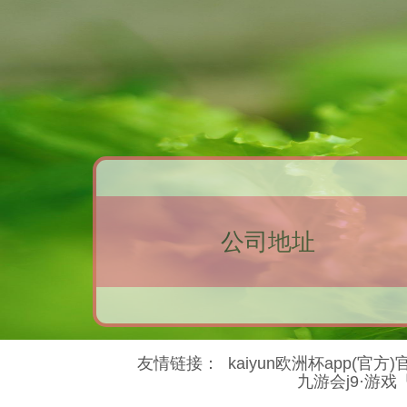
相远比世界融会的愈加复杂。 糖尿病挫伤血管的中枢
诱因，是永远高血糖激发的氧化应激响应。这种响应
会抓续碎裂血管内壁光滑度，让脂质
公司地址
友情链接：
kaiyun欧洲杯app(官
九游会j9·游